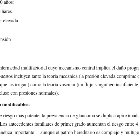
0 años)
liares
ar elevada
ensión
fermedad multifactorial cuyo mecanismo central implica el daño progres
stos incluyen tanto la teoría mecánica (la presión elevada comprime d
que las irrigan) como la teoría vascular (un flujo sanguíneo insuficiente
cluso con presiones normales).
o modificables:
de riesgo más potente: la prevalencia de glaucoma se duplica aproxima
. Los antecedentes familiares de primer grado aumentan el riesgo entre 4
nética importante —aunque el patrón hereditario es complejo y multige