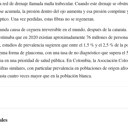
na red de drenaje llamada malla trabecular. Cuando este drenaje se obstr
do se acumula, la presión dentro del ojo aumenta y esa presión comprim
óptico. Una vez perdidas, estas fibras no se regeneran.
unda causa de ceguera irreversible en el mundo, después de la catarata
estimaba que en 2020 existían aproximadamente 76 millones de persona
 estudios de prevalencia sugieren que entre el 1,5 % y el 2,5 % de la 
guna forma de glaucoma, con una tasa de no diagnóstico que supera el 5
ana en una prioridad de salud pública. En Colombia, la Asociación Col
ifras similares, con particular prevalencia en poblaciones de origen afr
hasta cuatro veces mayor que en la población blanca.
ales