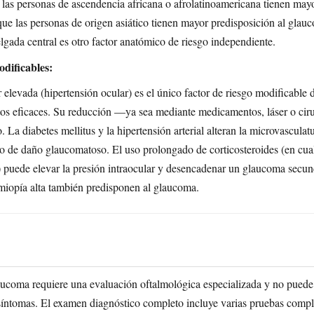
: las personas de ascendencia africana o afrolatinoamericana tienen may
que las personas de origen asiático tienen mayor predisposición al gla
lgada central es otro factor anatómico de riesgo independiente.
odificables:
r elevada (hipertensión ocular) es el único factor de riesgo modificable
tos eficaces. Su reducción —ya sea mediante medicamentos, láser o cir
o. La diabetes mellitus y la hipertensión arterial alteran la microvasculat
o de daño glaucomatoso. El uso prolongado de corticosteroides (en cualq
) puede elevar la presión intraocular y desencadenar un glaucoma secun
 miopía alta también predisponen al glaucoma.
aucoma requiere una evaluación oftalmológica especializada y no puede 
s síntomas. El examen diagnóstico completo incluye varias pruebas comp