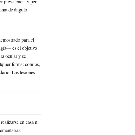
or prevalencia y peor
ucoma de ángulo
 demostrado para el
ugía— es el objetivo
ura ocular y se
uier forma: colirios,
dario. Las lesiones
realizarse en casa ni
lementarias: