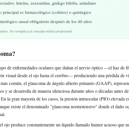
sociados: luteína, zeaxantina, ginkgo biloba, arándano
o principal es farmacológico (colirios) o quirúrgico
mológico anual obligatorio después de los 40 años
mativo. No reemplaza la consulta médica profesional.
coma?
upo de enfermedades oculares que dañan el nervio óptico —el haz de fi
ión visual desde el ojo hasta el cerebro— produciendo una pérdida de v
a más común, el glaucoma de ángulo abierto primario (GAAP), represent
os y se desarrolla de manera silenciosa durante años o décadas antes de
En la gran mayoría de los casos, la presión intraocular (PIO) elevada es 
aunque existe el denominado "glaucoma normotensivo" donde el daño oc
al.
el ojo produce constantemente un líquido llamado humor acuoso que nut